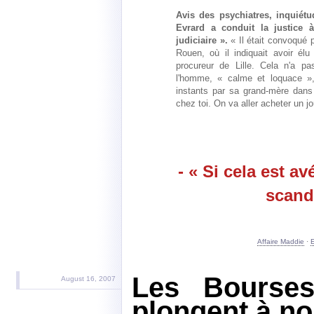
Avis des psychiatres, inquiétu
Evrard a conduit la justice à
judiciaire ».
« Il était convoqué p
Rouen, où il indiquait avoir élu
procureur de Lille. Cela n'a pa
l'homme, « calme et loquace »,
instants par sa grand-mère dans 
chez toi. On va aller acheter un jo
- « Si cela est av
scand
Affaire Maddie
·
Les Bourses
August 16, 2007
plongent à n