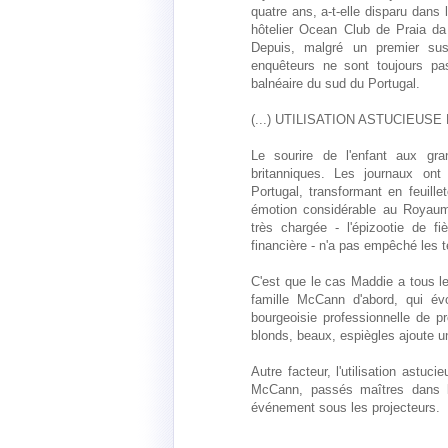
quatre ans, a-t-elle disparu dan
hôtelier Ocean Club de Praia da L
Depuis, malgré un premier sus
enquêteurs ne sont toujours pa
balnéaire du sud du Portugal.
(...) UTILISATION ASTUCIEUS
Le sourire de l'enfant aux gr
britanniques. Les journaux on
Portugal, transformant en feuille
émotion considérable au Royaume
très chargée - l'épizootie de f
financière - n'a pas empêché les té
C'est que le cas Maddie a tous les
famille McCann d'abord, qui é
bourgeoisie professionnelle de 
blonds, beaux, espiègles ajoute 
Autre facteur, l'utilisation astu
McCann, passés maîtres dans l'a
événement sous les projecteurs.