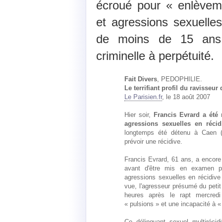
écroué pour « enlèveme
et agressions sexuelle
de moins de 15 ans. 
criminelle à perpétuité.
Fait Divers
, PEDOPHILIE.
Le terrifiant profil du ravisseur
Le Parisien.fr
, le 18 août 2007
Hier soir,
Francis Evrard a été
agressions sexuelles en récid
longtemps été détenu à Caen (C
prévoir une récidive.
Francis Evrard, 61 ans, a encore é
avant d'être mis en examen po
agressions sexuelles en récidive
vue, l'agresseur présumé du peti
heures après le rapt mercredi
« pulsions » et une incapacité à
Ce délinquant sexuel multirécidi