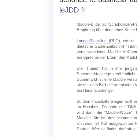
leJDD.fr
Maddie-Bilder auf Schokoladen-P
Empörung über deutsches Satire
London/Frankfurt (RPO)
, extrait
deutsche Satire-Zeitschrift "Tita
verschwundenen Maddie McCann se
ein Sprecher der Eltern des Mädch
Die "Titanic" hat in ihrer jüng
Supermarktanzeige veröffentlicht.
Supermarkt ist eine Maddie verstec
sie mit dem Bild der vermissten V
ein Haushaltsreiniger.
Zu dem Haushaltsreiniger heißt es 
im Haushalt. Da habe der "DNA-
wird darin die "Maddie-Würze".
Maddie! Sie ist das bekanntes
Universums! Auf ausgewählten Pr
Portrait. Wer sie findet, darf sie 