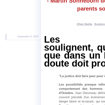
- Martin Sonneborn d
parents so
Affaire Maddie
·
Boulettes
Les édit
September 9, 2007
soulignent, 
que dans un E
doute doit pro
"La justice doit faire peur pour 
Les possibilités presque infi
comportement des hommes ét
d'Octobre.
Jean Delumeau défini 
souvent précédé d'un évènement
danger latent et écrasant, qui 