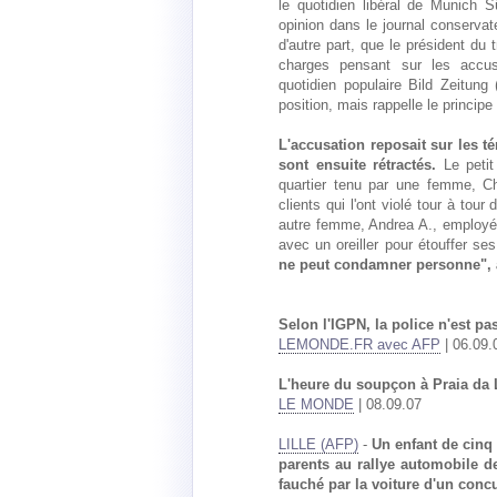
le quotidien libéral de Munich 
opinion dans le journal conservate
d'autre part, que le président du 
charges pensant sur les accusé
quotidien populaire Bild Zeitung
position, mais rappelle le princip
L'accusation reposait sur les 
sont ensuite rétractés.
Le petit
quartier tenu par une femme, Ch
clients qui l'ont violé tour à tou
autre femme, Andrea A., employée 
avec un oreiller pour étouffer ses
ne peut condamner personne", a
Selon l'IGPN, la police n'est p
LEMONDE.FR avec AFP
| 06.09.
L'heure du soupçon à Praia da
LE MONDE
| 08.09.07
LILLE (AFP)
-
Un enfant de cinq
parents au rallye automobile d
fauché par la voiture d'un concu