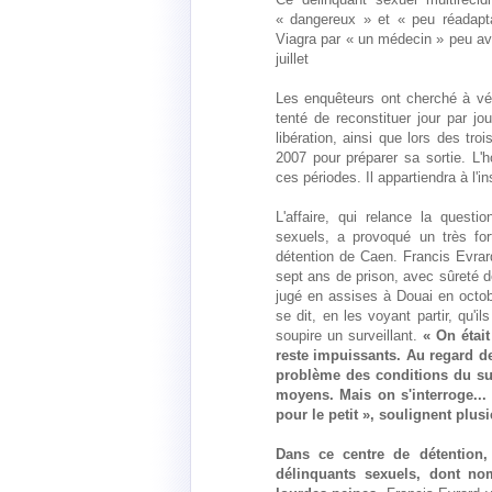
« dangereux » et « peu réadaptab
Viagra par « un médecin » peu ava
juillet
Les enquêteurs ont cherché à vérif
tenté de reconstituer jour par 
libération, ainsi que lors des tro
2007 pour préparer sa sortie. L'h
ces périodes. Il appartiendra à l'in
L'affaire, qui relance la quest
sexuels, a provoqué un très fo
détention de Caen. Francis Evrard
sept ans de prison, avec sûreté d
jugé en assises à Douai en octobr
se dit, en les voyant partir, qu
soupire un surveillant.
« On étai
reste impuissants. Au regard de 
problème des conditions du su
moyens. Mais on s'interroge...
pour le petit », soulignent plus
Dans ce centre de détention
délinquants sexuels, dont n