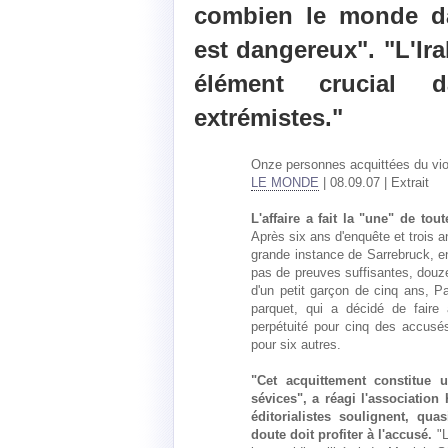
combien le monde d
est dangereux". "L'Irak
élément crucial 
extrémistes."
Onze personnes acquittées du viol
LE MONDE
| 08.09.07 | Extrait
L'affaire a fait la "une" de to
Après six ans d'enquête et trois a
grande instance de Sarrebruck, en
pas de preuves suffisantes, douz
d'un petit garçon de cinq ans, Pa
parquet, qui a décidé de faire 
perpétuité pour cinq des accusé
pour six autres.
"Cet acquittement constitue 
sévices", a réagi l'association 
éditorialistes soulignent, qu
doute doit profiter à l'accusé.
"L