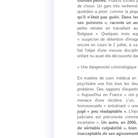
lourdes peines.
Francis Evrard y 
de chose. Un gars très renfermé,
quotidien a priori, comme la pl
qu'il n'était pas guéri. Dans le
ses pulsions », raconte un aut
petite retraite en travaillant a
Belgique ». Quelques mois aupa
« suspicion de détention d'imag
encore en cours le 2 juillet, à sa
fait l'objet d'une mesure discipl
enfant nu avait été découverte dan
« Une dangerosité criminologique
En matière de suivi médical en 
psychiatre une fois tous les de
problème. Des rapports d'experti
« Aujourd'hui en France » ont p
menace d'une récidive. L'un,
homosexuelle » entraînant « une
jugé « peu réadaptable ».
L'inj
judiciaire est préconisée comme
incertaine ».
Un autre, en 2006
de véritable culpabilité », bien
inacceptable de ses agissement