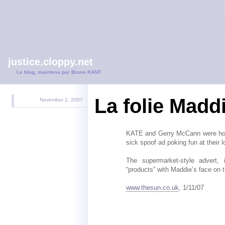
justice.cloppy.net
Le blog, maintenu par Bruno KANT
La folie Madd
November 1, 2007
KATE and Gerry McCann were horr
sick spoof ad poking fun at their 
The supermarket-style advert, i
“products” with Maddie’s face on t
www.thesun.co.uk
, 1/11/07