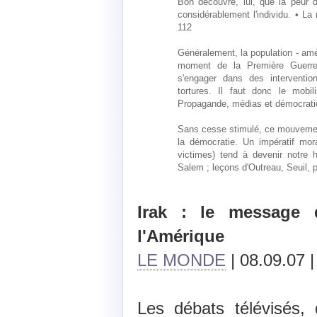
Bon découvre, lui, que la peur 
considérablement l'individu. • La
112
Généralement, la population - amér
moment de la Première Guerre
s'engager dans des intervention
tortures. Il faut donc le mobili
Propagande, médias et démocrati
Sans cesse stimulé, ce mouvement 
la démocratie. Un impératif mor
victimes) tend à devenir notre h
Salem ; leçons d'Outreau, Seuil, 
Irak : le message 
l'Amérique
LE MONDE
| 08.09.07 |
Les débats télévisés,