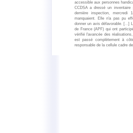
accessible aux personnes handica
CCDSA a dressé un inventaire p
dernière inspection, mercredi
manquaient. Elle n'a pas pu effe
donner un avis défavorable. [...] 
de France (APF) qui ont particip
vérifié l'avancée des réalisation
est passé complètement à côté
responsable de la cellule cadre de