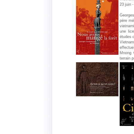
23 juin
Georges
père mét
vietnam
une lic
études d
Vietnam
effectu
Mnong 
terrain 