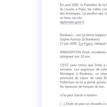
En avril 2000, le Président de l
du Louvre, à Paris, les salles con
des Amériques. Le pavillon des S
un beau succès.
diplomatie.gouv.fr
Bordeaux : une lycéenne bulgare
Sophie Austruy (à Bordeaux)
17 juin 2006, (
Le Figaro
, rubrique
IMMIGRATION Zineb, excellente é
atteignant ses 18 ans.
C'EST sans stress que Zineb a p
semaine. Les angoisses de cette
Montaigne à Bordeaux, se situent
provisoire de séjour de cette B
Préfecture ne lui a donné qu'une a
les épreuves de français du bac.
«J'ai peur d'avoir à rentrer»
[...] Zineb ne peut se résoudre à 