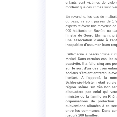
enfants sont victimes de violen
montrent que ces crimes sont bien
En revanche, les cas de maltrai
du pays, ils sont passés de 1 
experts relèvent une moyenne de 
000 habitants en Bavière ou d
l'instar de Georg Ehrmann, pré
une association d'aide à l'en
incapables d'assumer leurs res
L'Allemagne a besoin "d'une cult
Merkel.
Dans certains cas, les s
passivité. Il a fallu cinq ans p
sur le sort d'un des trois enfa
sociaux s'étaient entretenus av
l'enfant. A l'opposé, la m
Schleswig-Holstein était suivi
région. Même "un très bon ser
dissuadera pas celui qui veut
ministre de la famille en Rhé
organisations de protectio
subventions allouées à ce sect
entre les communes. Dans certa
jusqu'à 200 familles.