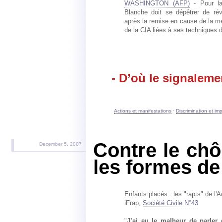
WASHINGTON (AFP)
- Pour la
Blanche doit se dépêtrer de rév
après la remise en cause de la m
de la CIA liées à ses techniques d
- D’où le signaleme
Actions et manifestations
·
Discrimination et im
Contre le ch
December 5, 2007
les formes de
Enfants placés : les "rapts" de l'A
iFrap,
Société Civile N°43
"
J’ai eu le malheur de parler d