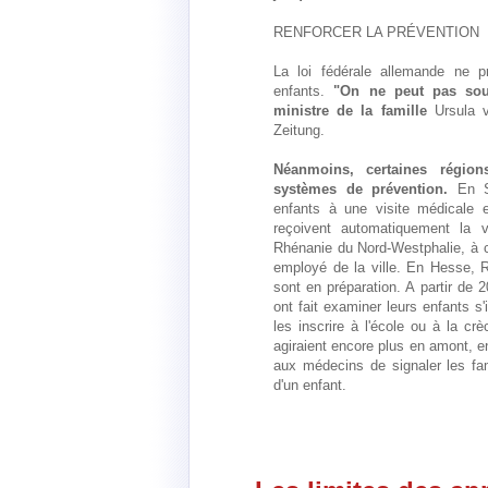
RENFORCER LA PRÉVENTION
La loi fédérale allemande ne pr
enfants.
"On ne peut pas sou
ministre de la famille
Ursula v
Zeitung.
Néanmoins, certaines régio
systèmes de prévention.
En Sa
enfants à une visite médicale 
reçoivent automatiquement la v
Rhénanie du Nord-Westphalie, à ch
employé de la ville. En Hesse, R
sont en préparation. A partir de 2
ont fait examiner leurs enfants s'
les inscrire à l'école ou à la c
agiraient encore plus en amont,
aux médecins de signaler les fa
d'un enfant.