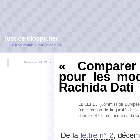
justice.cloppy.net
Le blog, maintenu par Bruno KANT
« Comparer 
December 14, 2007
pour les mod
Rachida Dati
La CEPEJ (Commission Européenne
l'amélioration de la qualité de la
dans les 47 Etats membres du Con
De la
lettre n° 2
, décem