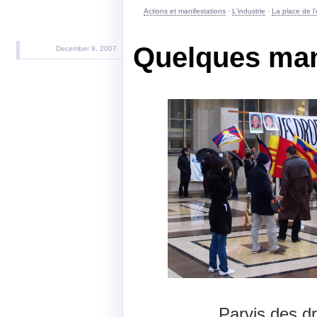
Actions et manifestations
·
L'industrie
·
La place de l
Quelques man
December 9, 2007
Parvis des d