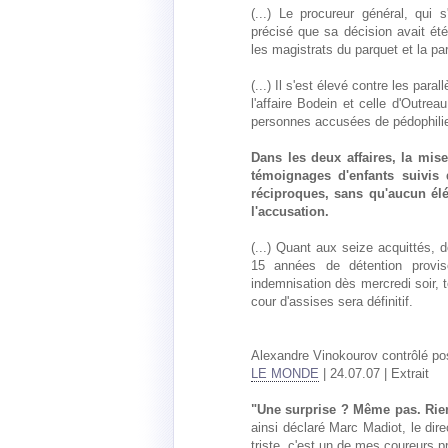
(...) Le procureur général, qui 
précisé que sa décision avait été
les magistrats du parquet et la part
(...) Il s'est élevé contre les para
l'affaire Bodein et celle d'Outrea
personnes accusées de pédophilie
Dans les deux affaires, la mis
témoignages d'enfants suivis
réciproques, sans qu'aucun élé
l'accusation.
(...) Quant aux seize acquittés, 
15 années de détention provis
indemnisation dès mercredi soir, t
cour d'assises sera définitif.
Alexandre Vinokourov contrôlé posi
LE MONDE
| 24.07.07 | Extrait
"Une surprise ? Même pas. Rien 
ainsi déclaré Marc Madiot, le dire
triste, c'est un de mes coureurs p