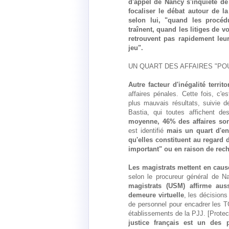
d'appel de Nancy s'inquiète de
focaliser le débat autour de l
selon lui, "quand les procé
traînent, quand les litiges de v
retrouvent pas rapidement leur 
jeu".
UN QUART DES AFFAIRES "PO
Autre facteur d'inégalité territ
affaires pénales. Cette fois, c'es
plus mauvais résultats, suivie 
Bastia, qui toutes affichent 
moyenne, 46% des affaires son
est identifié
mais un quart d'en
qu'elles constituent au regard 
important" ou en raison de rec
Les magistrats mettent en cause
selon le procureur général de 
magistrats (USM) affirme aussi
demeure virtuelle
, les décisions
de personnel pour encadrer les T
établissements de la PJJ. [Protect
justice français est un des p