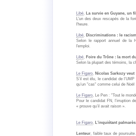
Libé
,
La survie en Guyane, un fi
L'un des deux rescapés de la fo
l'heure.
Libé
,
Discriminations : le racism
Selon le rapport annuel de la H
l'emploi.
Libé
,
Foire du Trône : la mort du
Selon la plupart des témoins, la ch
Le Figaro
,
Nicolas Sarkozy veut
S’il est élu, le candidat de l’UMP à
qu’un "cas" comme celui de Noël 
Le Figaro
, Le Pen : "Tout le mond
Pour le candidat FN, l’irruption
« prouve qu’il avait raison ».
Le Figaro
,
L'inquiétant palmarès 
Lenteur
, faible taux de poursuite