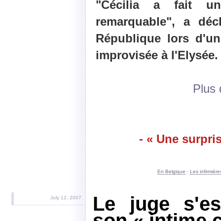
"Cécilia a fait un
remarquable", a déc
République lors d'u
improvisée à l'Elysée.
Plus d
- « Une surpri
En Belgique
·
Les infirmièr
Le juge s'es
July 12, 2007
son « intime 