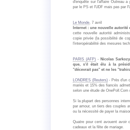
d'enquête sur l'affaire Outreau 
par le PS et l'UDF mais pas par l
Le Monde
, 7 avril
Internet : une nouvelle autorité 
cette nouvelle autorité administr
copie privée (la possibilité de c
l'interopérabilité des mesures tec
PARIS (AFP)
-
Nicolas Sarkozy
que, s'il était élu à la présid
"décevrait pas" et ne les "trahir
LONDRES (Reuters)
- Près d'un q
mariés et 15% des fiancés admette
selon une étude de OnePoll.Com r
Si la plupart des personnes inter
par amour, un tiers des couples a
ou la nécessité de payer la mai
Quatre pour cent avouent avoir 
cadeaux et la fête de mariage.