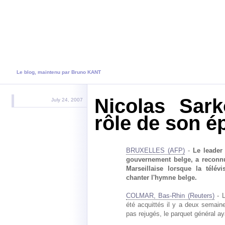
justice.cloppy.net
Le blog, maintenu par Bruno KANT
Nicolas Sark
July 24, 2007
rôle de son é
BRUXELLES (AFP)
-
Le leader
gouvernement belge, a reconnu
Marseillaise lorsque la télév
chanter l'hymne belge.
COLMAR, Bas-Rhin (Reuters)
- L
été acquittés il y a deux semain
pas rejugés, le parquet général ay