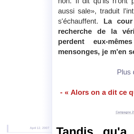
non. Il dit qu'ils n'on
aussi sale», traduit l'i
s'échauffent.
La cour
recherche de la vér
perdent eux-même
mensonges, je m'en s
Plus d
- « Alors on a dit ce q
Campagne 2
Tandis qu'a
April 12, 2007