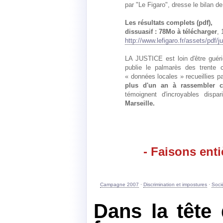
par "Le Figaro", dresse le bilan de 
Les résultats complets (pdf),
dissuasif : 78Mo à télécharger
, 
http://www.lefigaro.fr/assets/pdf/j
LA JUSTICE est loin d'être guér
publie le palmarès des trente c
« données locales » recueillies 
plus d'un an à rassembler c
témoignent d'incroyables dispa
Marseille.
- Faisons enti
Campagne 2007
·
Discrimination et impostures
·
Soci
Dans la tête 