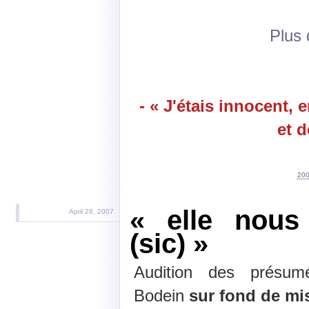
Plus d
- « J'étais innocent,
et d
200
« elle nous
April 28, 2007
(sic) »
Audition des présum
Bodein
sur fond de mis