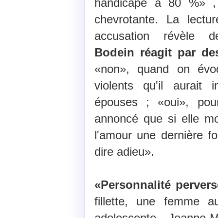
handicapé à 80 %» , 
chevrotante. La lectu
accusation révèle d
Bodein réagit par d
«non», quand on évoq
violents qu'il aurai
épouses ; «oui», pour
annoncé que si elle mour
l'amour une dernière fo
dire adieu».
«Personnalité pervers
fillette, une femme a
adolescente. Jeanne-