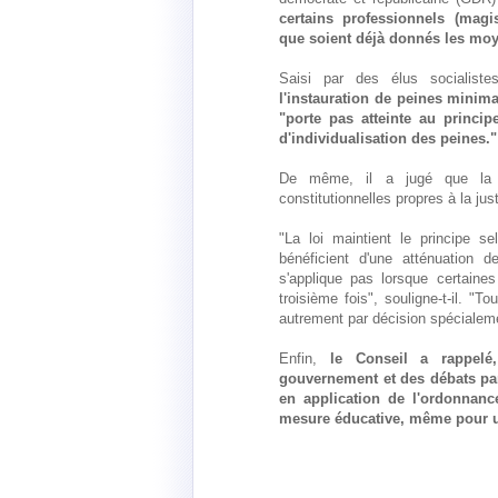
certains professionnels (magis
que soient déjà donnés les moye
Saisi par des élus socialist
l'instauration de peines minima
"porte pas atteinte au princi
d'individualisation des peines."
De même, il a jugé que la l
constitutionnelles propres à la j
"La loi maintient le principe s
bénéficient d'une atténuation d
s'applique pas lorsque certaine
troisième fois", souligne-t-il. "T
autrement par décision spécialemen
Enfin,
le Conseil a rappelé,
gouvernement et des débats par
en application de l'ordonnanc
mesure éducative, même pour un