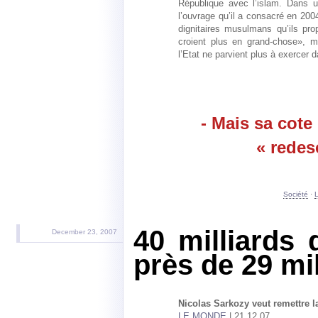
République avec l’islam. Dans 
l’ouvrage qu’il a consacré en 200
dignitaires musulmans qu’ils pr
croient plus en grand-chose», m
l’Etat ne parvient plus à exercer 
- Mais sa cote
« redes
Société
·
L
40 milliards 
December 23, 2007
près de 29 mi
Nicolas Sarkozy veut remettre la
LE MONDE
| 21.12.07