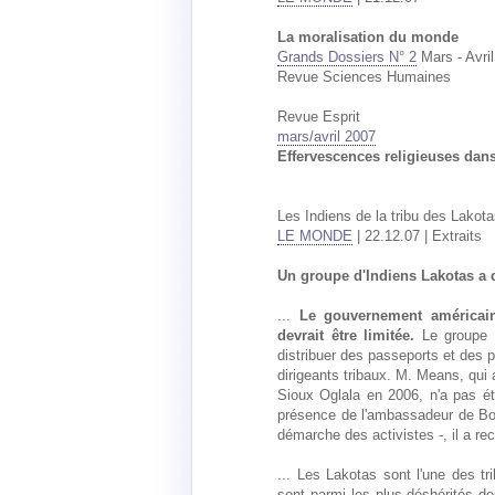
La moralisation du monde
Grands Dossiers N° 2
Mars - Avril
Revue Sciences Humaines
Revue Esprit
mars/avril 2007
Effervescences religieuses dan
Les Indiens de la tribu des Lakot
LE MONDE
| 22.12.07 | Extraits
Un groupe d'Indiens Lakotas a d
...
Le gouvernement américain
devrait être limitée.
Le groupe s
distribuer des passeports et des p
dirigeants tribaux. M. Means, qui 
Sioux Oglala en 2006, n'a pas é
présence de l'ambassadeur de Boli
démarche des activistes -, il a reco
... Les Lakotas sont l'une des t
sont parmi les plus déshérités d