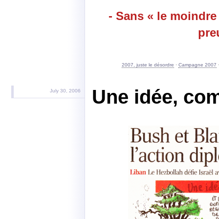
- Sans « le moind
pre
2007, juste le désordre
·
Campagne 2007
Une idée, com
July 30, 2006