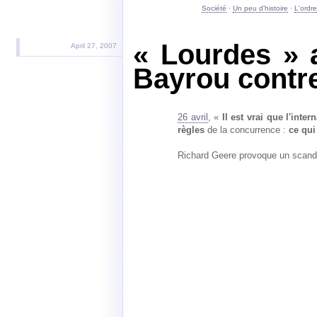
Société
·
Un peu d'histoire
·
L'ordr
« Lourdes » 
April 27, 2007
Bayrou contr
26 avril
, «
Il est vrai que l'int
règles
de la concurrence :
ce qui
Richard Geere provoque un scanda