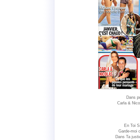
Dans pub
Carla & Nico
En Toi S
Garde-moi d
Dans Ta justi