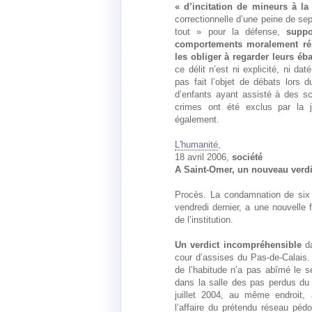
« d’incitation de mineurs à la
correctionnelle d’une peine de sep
tout » pour la défense,
suppo
comportements moralement rép
les obliger à regarder leurs éb
ce délit n’est ni explicité, ni dat
pas fait l’objet de débats lors d
d’enfants ayant assisté à des sc
crimes ont été exclus par la ju
également.
L'humanité
,
18 avril 2006,
société
A Saint-Omer, un nouveau verdic
Procès. La condamnation de six 
vendredi dernier, a une nouvelle 
de l’institution.
Un verdict incompréhensible
da
cour d’assises du Pas-de-Calais
de l’habitude n’a pas abîmé le sen
dans la salle des pas perdus du
juillet 2004, au même endroit,
l’affaire du prétendu réseau péd