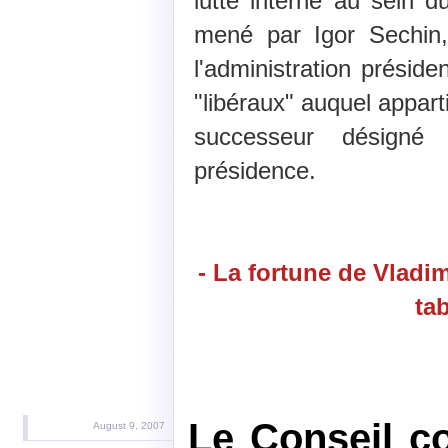
lutte interne au sein 
mené par Igor Sechin, 
l'administration préside
"libéraux" auquel appart
successeur désign
présidence.
- La fortune de Vladim
ta
Le Conseil co
August 9, 2007