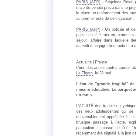
PARIS (AFP)
- Ségolène Royal (
majorité pénale prévu dans le proje
la place un renforcement des moy
au premier acte de délinquance".
PARIS (AFP)
- Un policier et de
police ont été mis en examen ven
séjour, affaire dans laquelle d
samedi à un juge d'instruction, a 
Actualité | France
L’une des adolescentes corses éta
Le Figaro
, le 28 mai
L’état de "grande fragilité" de
mesure éducative. Le parquet ava
un mois.
L’ACUITÉ des troubles psychiques
des deux adolescentes qui se so
convenablement appréciée ? Les 
brusque passage à l’acte, exp
particulière le passé de Zoé, 15
récemment été signalé à la justic