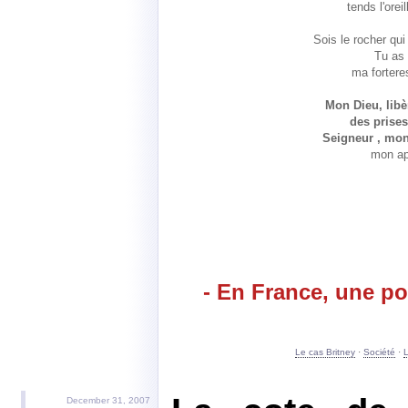
tends l'orei
Sois le rocher qui
Tu as
ma fortere
Mon Dieu, libè
des prises
Seigneur , mon
mon ap
- En France, une pol
Le cas Britney
·
Société
·
L
December 31, 2007