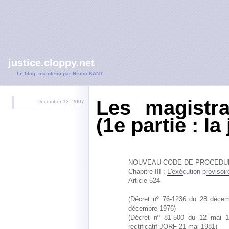
justice.cloppy.net
Le blog, maintenu par Bruno KANT
Les magistra
December 13, 2007
(1e partie : la 
NOUVEAU CODE DE PROCEDUR
Chapitre III :
L'exécution provisoir
Article 524
(Décret nº 76-1236 du 28 décembr
décembre 1976)
(Décret nº 81-500 du 12 mai 1
rectificatif JORF 21 mai 1981)