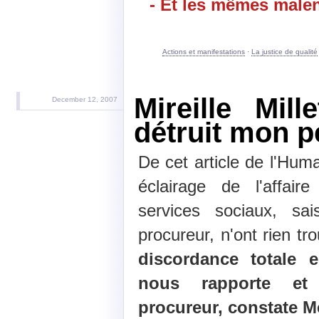
- Et les mêmes malen
Actions et manifestations
·
La justice de qualité
Mireille Mil
December 12, 2007
détruit mon pet
De cet article de l'Hum
éclairage de l'affai
services sociaux, sa
procureur, n'ont rien tr
discordance totale e
nous rapporte et
procureur, constate Me