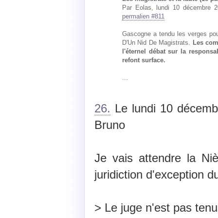
Par Eolas, lundi 10 décembre 2
permalien #811
Gascogne a tendu les verges pour
D'Un Nid De Magistrats.
Les com
l'éternel débat sur la respons
refont surface.
...
26.
Le lundi 10 décemb
Bruno
Je vais attendre la Ni
juridiction d'exception d
> Le juge n'est pas ten