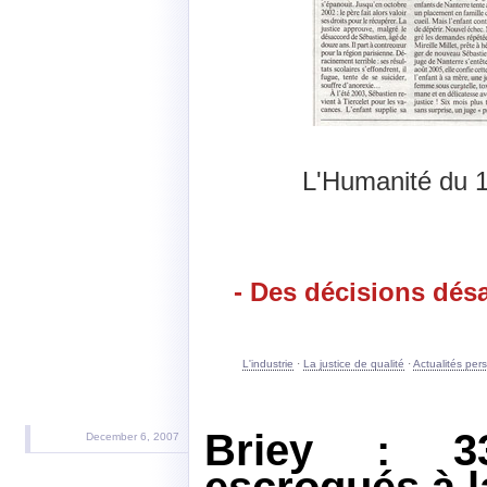
L'Humanité du 
- Des décisions désa
L'industrie
·
La justice de qualité
·
Actualités per
Briey : 3
December 6, 2007