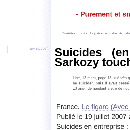
- Purement et si
Boulettes
·
Insolite
·
La justice de qualité
·
Actuali
Suicides (en
July 19, 2007
Sarkozy touc
Libé, 13 mars, page 18, « Après q
se suicider, puis il avait cess
13 ans-, demandant à être de nou
France,
Le figaro (Avec
Publié le 19 juillet 2007
Suicides en entreprise 