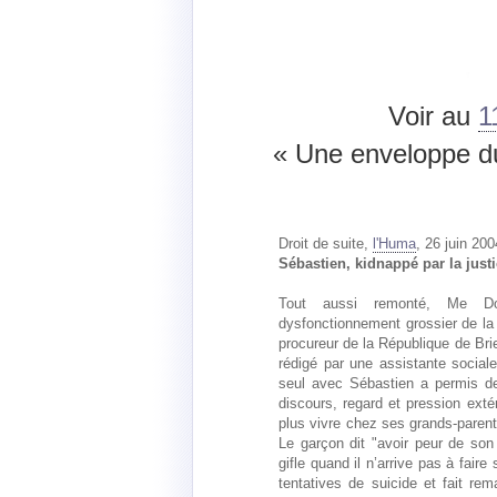
Voir au
1
« Une enveloppe d
Droit de suite,
l'Huma
, 26 juin 200
Sébastien, kidnappé par la just
Tout aussi remonté, Me D
dysfonctionnement grossier de la
procureur de la République de Brie
rédigé par une assistante sociale
seul avec Sébastien a permis de
discours, regard et pression extér
plus vivre chez ses grands-parents
Le garçon dit "avoir peur de son p
gifle quand il n’arrive pas à faire
tentatives de suicide et fait re