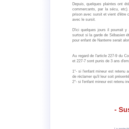
Depuis, quelques plaintes ont ét
commercants, par la sécu, etc)
prison avec sursit et vient d'êtr
avec le sursit.
D'ici quelques jours il pourrait 
surtout si la garde de Sébasien é
pour enfant de Nanterre serait al
Au regard de l'article 227-9 du Co
et 227-7 sont punis de 3 ans d'e
1°- si l'enfant mineur est retenu 
de réclamer qu'il leur soit présent
2°- si l'enfant mineur est retenu i
- Su
La protect