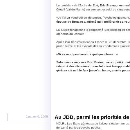
Le président de l’Arche de Zoé,
Eric Breteau, est ma
Créteil (Val-de-Marne) sur son sort et celui de cinq aut
«Je l’ai vu vendredi en détention. Psychologiquement,
épouse de Breteau a affirmé qu’il préférerait se «su
La justice tchadienne a condamné Eric Breteau et ses 
orphelins du Darfour.
Après leur transfèrement en France le 28 décembre, la j
prison ferme et les avocats des six condamnés plaideront
«Si sa mort peut servir à quelque chose…»
Selon son ex-épouse Eric Breteau serait prêt à mett
raison à des dictateurs, pour lui c’est insupportab
géré sa vie et il le fera jusqu’au bout», a-t-elle pours
Au JDD, parmi les priorités de 
January 6, 2008
NDLR : Les Etats généraux de l'alcool s'étaient tenus 
de santé par les pouvoirs publics.