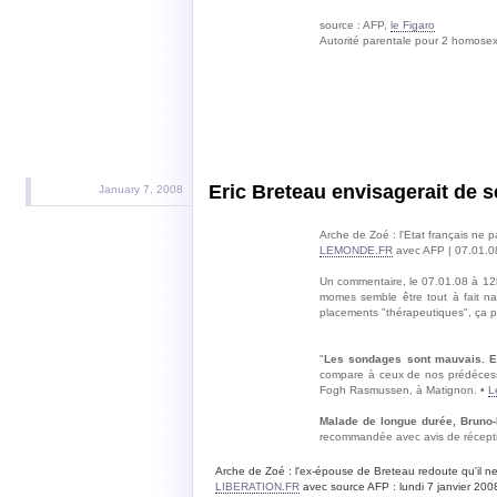
source : AFP,
le Figaro
Autorité parentale pour 2 homosex
Eric Breteau envisagerait de s
January 7, 2008
Arche de Zoé : l'Etat français ne 
LEMONDE.FR
avec AFP | 07.01.0
Un commentaire, le 07.01.08 à 12h
momes semble être tout à fait nat
placements "thérapeutiques", ça pr
"
Les sondages sont mauvais. Enf
compare à ceux de nos prédécesseu
Fogh Rasmussen, à Matignon. •
L
Malade de longue durée, Bruno-P
recommandée avec avis de réception
Arche de Zoé : l'ex-épouse de Breteau redoute qu'il ne
LIBERATION.FR
avec source AFP : lundi 7 janvier 200