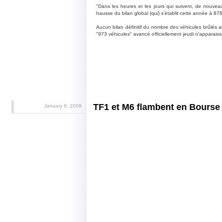
"Dans les heures et les jours qui suivent, de nouveau
hausse du bilan global (qui) s'établit cette année à 87
Aucun bilan définitif du nombre des véhicules brûlés a
"973 véhicules" avancé officiellement jeudi n'apparaiss
TF1 et M6 flambent en Bourse
January 8, 2008