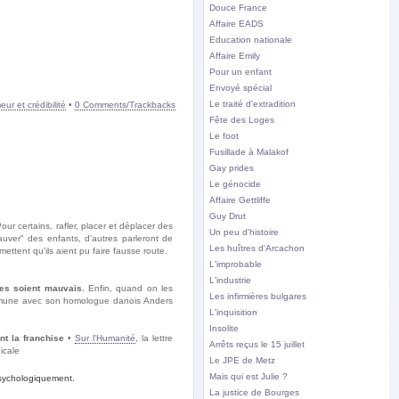
Douce France
Affaire EADS
Education nationale
Affaire Emily
Pour un enfant
Envoyé spécial
Le traité d'extradition
ur et crédibilité
•
0 Comments/Trackbacks
Fête des Loges
Le foot
Fusillade à Malakof
Gay prides
Le génocide
Affaire Gettliffe
Guy Drut
 certains, rafler, placer et déplacer des
Un peu d'histoire
auver" des enfants, d'autres parleront de
Les huîtres d'Arcachon
ttent qu'ils aient pu faire fausse route.
L'improbable
L'industrie
ges soient mauvais.
Enfin, quand on les
Les infirmières bulgares
 commune avec son homologue danois Anders
L'inquisition
Insolite
nt la franchise
•
Sur l'Humanité
, la lettre
Arrêts reçus le 15 juillet
icale
Le JPE de Metz
Mais qui est Julie ?
psychologiquement.
La justice de Bourges