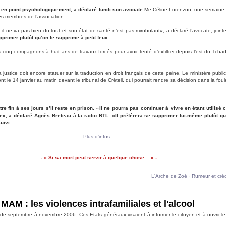
l en point psychologiquement, a déclaré lundi son avocate
Me Céline Lorenzon, une semaine a
res membres de l’association.
 il ne va pas bien du tout et son état de santé n’est pas mirobolant», a déclaré l’avocate, joi
pprimer plutôt qu’on le supprime à petit feu».
cinq compagnons à huit ans de travaux forcés pour avoir tenté d’exfiltrer depuis l’est du Tchad 
ustice doit encore statuer sur la traduction en droit français de cette peine. Le ministère publi
 le 14 janvier au matin devant le tribunal de Créteil, qui pourrait rendre sa décision dans la foul
re fin à ses jours s’il reste en prison. «Il ne pourra pas continuer à vivre en étant utilis
le», a déclaré Agnès Breteau à la radio RTL. «Il préférera se supprimer lui-même plutôt qu’
uivi.
Plus d'infos...
- « Si sa mort peut servir à quelque chose… » -
L'Arche de Zoé
·
Rumeur et crédi
MAM : les violences intrafamiliales et l'alcool
de septembre à novembre 2006. Ces Etats généraux visaient à informer le citoyen et à ouvrir le 