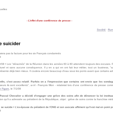
uelles
- L'effet d'une conférence de presse -
Société
·
Rume
e suicider
paiera pas la facture pour les six Français condamnés
8
58 • Les "déracinés" de la Réunion dans les années 60 à 80 attendent toujours des excuses. Pour
urel et sans aucune conséquence. Il y en a qui en ont fait leur métier, tout un business, "s
ésente déjà bien mieux. Il coulera encore beaucoup d'eau sous les ponts avant que certains adme
in, c'est assez relatif. Parfois on a l'impression que certains ont envie que les sonda
rs ils sont excellents", a-t-il - François fillon - relativisé lors d'une conférence de presse
e Figaro
, le 7/1/08
ascal Chevalier a décidé d’engager une grève des soins afin de dénoncer la loi institua
 qu’il a adressée au président de la République, objet : grève de soins contre la franchise méd
 se suicide • L'ex-épouse du président de l'ONG et son avocate affirment qu'il est mal en point 
8