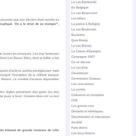
Le cas Bamberski
En Belgique
Le cas Betancourt
Les bêtes
 pouvoirs que son élection était censée lui
expliqué. On a le droit de se tromper",
La justice à Bobigny
Le cas Boukovski
Boulettes
Quai Branly
Le cas Britney
La Caisse d'Epargne
le toutes les arnaques. Les trop fameuses
Campagne 2007
nsi Les Beaux Sites, dont la faillite a fait
Ca se discute
Le cas Enis
ets d'actions parfois prestigieuses mais
Clearstream
ovoqué l'inscription de la célèbre banque
Commission Outreau
 flottant. Le nombre d'actions disponibles
Les concubines
La corrida
des règles permettant des gains (ou des
Collusions et corruption
jouer à fond. Certains titres ont vu leur
CPE
Les grands crus
Déviants et hérétiques
Discrimination et impostures
Société
Faits divers
u tribunal de grande instance de Lille
Les docu-fictions