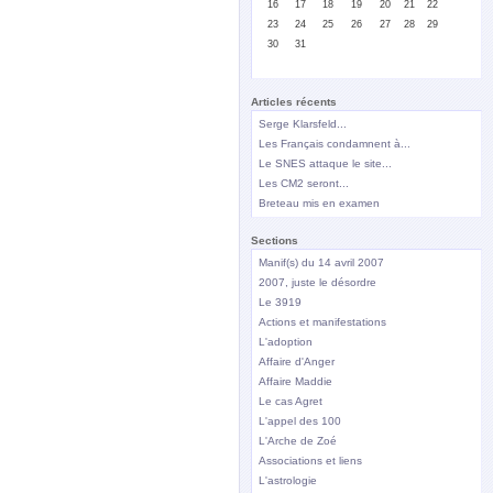
16
17
18
19
20
21
22
23
24
25
26
27
28
29
30
31
Articles récents
Serge Klarsfeld...
Les Français condamnent à...
Le SNES attaque le site...
Les CM2 seront...
Breteau mis en examen
Sections
Manif(s) du 14 avril 2007
2007, juste le désordre
Le 3919
Actions et manifestations
L'adoption
Affaire d'Anger
Affaire Maddie
Le cas Agret
L'appel des 100
L'Arche de Zoé
Associations et liens
L'astrologie