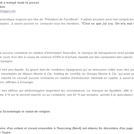
k a trompé toute la presse
tion
rimages.net
 revendique toujours son titre de "Président de FaceBook". Il admet pourtant avoir mal compris les
lisation, à savoir pouvoir en contacter tous les membres.
"C'est ce que j'ai cru. On m'a mal 
ar aucune contrainte en matière d'information financière, le manque de transparence rend possib
nt le cours d'un titre à coups de rumeurs d'OPA et d'achats massifs par des camarades bien placés. Ai
d'épargne.
très peu liquide. Au grand dam de nombreux épargnants qui se retrouvent collés avec des paqu
 minoritaires de Maison Worms & Cie, holding de contrôle du Groupe Worms & Cie, qui avait pr
r marché ne connaît aucune contrainte en matière d'introduction minimale en capital, à savoir le
donc difficiles à échanger.
 des délices qui dédommagent largement les connaisseurs. Le manque de liquidités, allié à 
re 4 % sur le second marché ou au comptant), soit 40 % par semaine, permet à la spéculation de 
 Scientologie le statut de religion
e d'un enfant et vivant ensemble à Tourcoing (Nord) ont obtenu fin décembre d'un juge d
 l'autre.