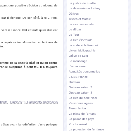
La justice de qualité
vant une possible décision du tribunal de
La descente de Laffrey
Dérives
nte par téléphone. De son côté, à RTL,
l’ex-
Textes et Morale
Le cas des sourds
Le débat
vers la France 103 enfants qu’ils disaient
Le Tour
La liste électorale
c a requis sa transformation en huit ans de
Le code et le livre noir
ée.
Livres, bibliographie
Grève de Lulu
Le mensonge
é comme de la chair à pâté et qu’on donne
L'ordre moral
on le supprime à petit feu. Il a toujours
Actualités personnelles
L'OSE France
Outreau
Outreau saison 2
Outreau saison 3
La liste du père Noël
bilité
·
Suicides
•
0 Comments/Trackbacks
Personnes agées
Pierrot le fou
La place de l'enfant
La plume des psys
Proche orient
débat avant la redéfinition d’une politique
La protection de l'enfance