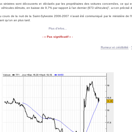
x sinistres sont découverts et déclarés par les propriétaires des voitures concernées, ce qui 
8 véhicules détruits, en baisse de 9,7% par rapport à l'an dernier (973 véhicules)", a-t-on précis
u cours de la nuit de la Saint-Sylvestre 2006-2007 n'avait été communiqué par le ministère de l'I
ant qu'un an plus tard.
Plus d'infos...
- « Pas significatif » -
Rumeur et crédibilité
·