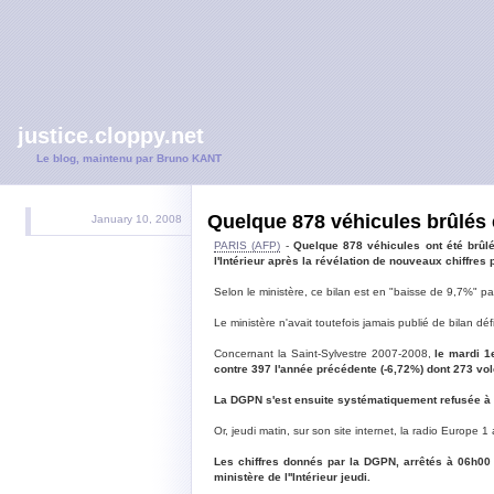
justice.cloppy.net
Le blog, maintenu par Bruno KANT
Quelque 878 véhicules brûlés 
January 10, 2008
PARIS (AFP)
-
Quelque 878 véhicules ont été brûlé
l'Intérieur après la révélation de nouveaux chiffres 
Selon le ministère, ce bilan est en "baisse de 9,7%" p
Le ministère n'avait toutefois jamais publié de bilan dé
Concernant la Saint-Sylvestre 2007-2008,
le mardi 1
contre 397 l'année précédente (-6,72%) dont 273 vol
La DGPN s'est ensuite systématiquement refusée à co
Or, jeudi matin, sur son site internet, la radio Europe 
Les chiffres donnés par la DGPN, arrêtés à 06h00 l
ministère de l''Intérieur jeudi.