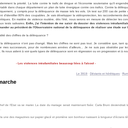
idemment la priorité. La lutte contre le trafic de drogue et l'économie souterraine qu'il engend
tablir dans chaque département un plan de lutte énergique contre ces trafics. Contre la délin
ématiquement, y compris pour la délinquance de masse tels les vols. Un test sur 200 cas de peti
ent d'identifier 80% des coupables. Je vais développer la vidéoprotection, les raccordements de
t génétiques. En matière de violence routière, dès l'été, nous serons en mesure de détecter les c
ux tests salivaires.
Enfin, j'ai l'intention de me saisir du dossier des violences intrafamilia
mander au président de l'Observatoire national de la délinquance de réaliser une étude sur l
ité des chiffres de la délinquance ?
de la délinquance n'ont pas changé. Mais les chiffres ne sont pas tout. Je considère que, tant
de mes successeurs, pour de nombreuses années d'ailleurs... Je ne suis pas obsédée par les 
. Ils nous aident à voir quels types de délinquance sont en régression ou en progression et à n
- Les violences intrafamiliales beaucoup liées à l'alcool -
Le 3919
·
Déviants et hérétiques
·
Rume
 marche
hef de l'Etat va se marier. La date du mariage serait maintenant fixée: Carla Bruni deviendrait
.
 la une des magazines sur papier glacé et promène son bonheur naissant à longueur d'écrans télé