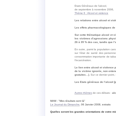
Etats Généraux de l'alcool,
de septembre à novembre 2006,
Thème 6 : Alcool et violence
Les relations entre alcool et vi
Les effets pharmacologiques de l
Sur cette thématique alcool et 
les victimes d’agressions physi
26 à 39 % des cas, tandis que l’
En outre, parmi la population car
sur l’état de santé des personn
consommation importante de tabac,
l’incarcération.
Le lien entre alcool et violence
de la victime ignorée, non enten
gratuites…).
Sur ce dernier point, 
Les Etats généraux de l’alcool [p
Autres thèmes
de ces débats :
alc
MAM : "Mes résultats sont là"
Le Journal du Dimanche
, 06 Janvier 2008, extraits
Quelles seront les grandes orientations de votre mi