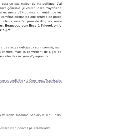
re sera un axe majeur de ma politique. J'ai
quance générale, je veux que les moyens de
te et moyenne délinquance a montré que les
s caméras existantes aux centres de police
onducteurs sous l'emprise de drogues, aussi
les. Beaucoup sont liées à l'alcool, on le
e sujet.
 que des actes délictueux sont commis, mon
chiffres, mais ils permettent de juger de
ous doter des moyens d'y répondre.
ur et crédibilité
•
1 Comments/Trackbacks
 la troisième Madame Sarkozy le 8 ou, plus
visés n'en pouvait plus d'attendre.