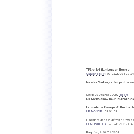
TF1 et M6 flambent en Bourse
Challenges.fr
| 08.01.2008 | 18:26
Nicolas Sarkozy a fait part de so
Mardi 08 Janvier 2008,
lejdd.fr
Un Sarko-show pour journalistes
La visite de George W. Bush à J
LE MONDE
| 08.01.08
L'incident dans le détroit d'Ormu
LEMONDE.FR
avec AP, AFP et Reu
Enquête, le 06/01/2008