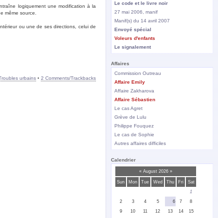
Le code et le livre noir
entraîne logiquement une modification à la
27 mai 2006, manif
é de même source.
Manif(s) du 14 avril 2007
ntérieur ou une de ses directions, celui de
Envoyé spécial
Voleurs d'enfants
Le signalement
Affaires
Commission Outreau
Troubles urbains
•
2 Comments/Trackbacks
Affaire Emily
Affaire Zakharova
Affaire Sébastien
Le cas Agret
Grève de Lulu
Philippe Fouquez
Le cas de Sophie
Autres affaires difficiles
Calendrier
«
August 2026
»
Sun
Mon
Tue
Wed
Thu
Fri
Sat
1
2
3
4
5
6
7
8
9
10
11
12
13
14
15