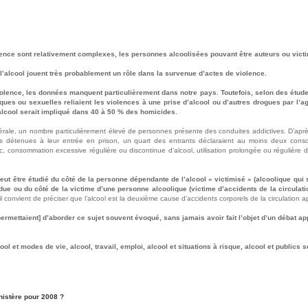
olence sont relativement complexes, les personnes alcoolisées pouvant être auteurs ou vict
’alcool jouent très probablement un rôle dans la survenue d’actes de violence.
violence, les données manquent particulièrement dans notre pays. Toutefois, selon des étu
ques ou sexuelles reliaient les violences à une prise d’alcool ou d’autres drogues par l’a
alcool serait impliqué dans 40 à 50 % des homicides.
cérale, un nombre particulièrement élevé de personnes présente des conduites addictives. D’apr
es détenues à leur entrée en prison, un quart des entrants déclaraient au moins deux conso
 consommation excessive régulière ou discontinue d’alcool, utilisation prolongée ou régulière d
 peut être étudié du côté de la personne dépendante de l’alcool « victimisé » (alcoolique qui
due ou du côté de la victime d’une personne alcoolique (victime d’accidents de la circulatio
il convient de préciser que l’alcool est la deuxième cause d’accidents corporels de la circulation a
ermettaient] d’aborder ce sujet souvent évoqué, sans jamais avoir fait l’objet d’un débat ap
ool et modes de vie, alcool, travail, emploi, alcool et situations à risque, alcool et publics s
nistère pour 2008 ?