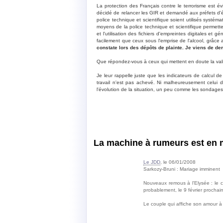
La protection des Français contre le terrorisme est év
décidé de relancer les GIR et demandé aux préfets d'é
police technique et scientifique soient utilisés syst
moyens de la police technique et scientifique permett
et l'utilisation des fichiers d'empreintes digitales e
facilement que ceux sous l'emprise de l'alcool, grâce a
constate lors des dépôts de plainte. Je viens de de
Que répondez-vous à ceux qui mettent en doute la valid
Je leur rappelle juste que les indicateurs de calcul 
travail n'est pas achevé. Ni malheureusement celui 
l'évolution de la situation, un peu comme les sondages
La machine à rumeurs est en
Le JDD
, le 06/01/2008
Sarkozy-Bruni : Mariage imminent
Nouveaux remous à l'Elysée : le c
probablement, le 9 février prochain
Le couple qui affiche son amour à