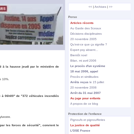
<<
|
Archives
|
>>
Perso
Articles récents
Au Garde des Sceaux
Décisions disciplinaires
20 novembre 2005
Qu'est-ce que ça signifie ?
Expert psy absent...
Bientôt noel
Bilan, mi avril 2006
Le procès d'un système
é à la hausse jeudi par le ministère de
18 mai 2006, appel
Procès et similitudes
de 10%.
Arrêts reçus
le 15 juillet
20 novembre 2006
Arrêt du 31 mai 2007
rêté à 06h00" de "372 véhicules incendiés
Au juge pour enfants
A propos de ce blog
Protection de l'enfance
ylvestre.
Pignoufs et pignoufferies
ar les forces de sécurité", convient le
La justice de qualité
L'OSE France