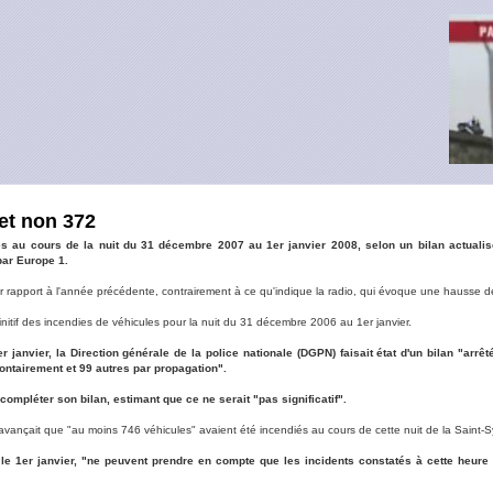
et non 372
s au cours de la nuit du 31 décembre 2007 au 1er janvier 2008, selon un bilan actualis
par Europe 1.
ar rapport à l'année précédente, contrairement à ce qu'indique la radio, qui évoque une hausse 
finitif des incendies de véhicules pour la nuit du 31 décembre 2006 au 1er janvier.
er janvier, la Direction générale de la police nationale (DGPN) faisait état d'un bilan "ar
ontairement et 99 autres par propagation".
mpléter son bilan, estimant que ce ne serait "pas significatif".
1 avançait que "au moins 746 véhicules" avaient été incendiés au cours de cette nuit de la Saint-S
e 1er janvier, "ne peuvent prendre en compte que les incidents constatés à cette heure p