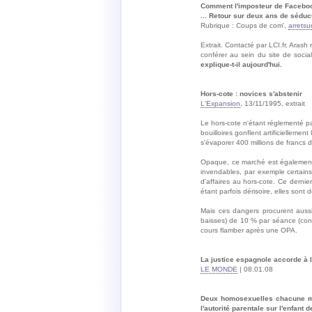
Comment l'imposteur de Faceboo
... Retour sur deux ans de séduc
Rubrique : Coups de com',
arretsu
Extrait. Contacté par LCI.fr, Arash
conférer au sein du site de socia
explique-t-il aujourd'hui.
Hors-cote : novices s'abstenir
L'Expansion
, 13/11/1995, extrait
Le hors-cote n'étant réglementé p
bouilloires gonflent artificielleme
s'évaporer 400 millions de francs 
Opaque, ce marché est également 
invendables, par exemple certains
d'affaires au hors-cote. Ce dernie
étant parfois dérisoire, elles sont 
Mais ces dangers procurent aussi
baisses) de 10 % par séance (cont
cours flamber après une OPA.
La justice espagnole accorde à la
LE MONDE
| 08.01.08
Deux homosexuelles chacune mèr
l'autorité parentale sur l'enfant de